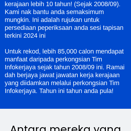
kerajaan lebih 10 tahun! (Sejak 2008/09).
Kami nak bantu anda semaksimum
mungkin. Ini adalah rujukan untuk
persediaan peperiksaan anda sesi tapisan
terkini 2024 ini
Untuk rekod, lebih 85,000 calon mendapat
manfaat daripada perkongsian Tim
Infokerjaya sejak tahun 2008/09 ini. Ramai
dah berjaya jawat jawatan kerja kerajaan
yang diidamkan melalui perkongsian Tim
Infokerjaya. Tahun ini tahun anda pula!
Antara mereka yang