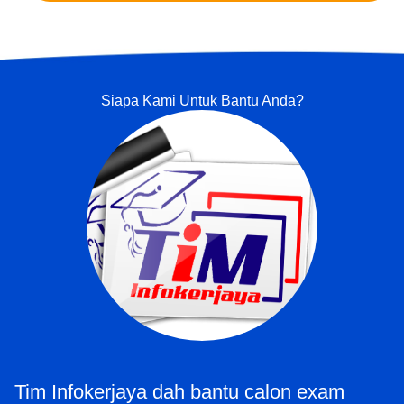
Siapa Kami Untuk Bantu Anda?
Tim Infokerjaya dah bantu calon exam